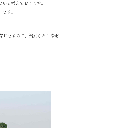
たいと考えております。
します。
。
存じますので、格別なるご浄財