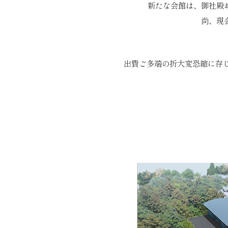
新たな会館は、御社殿
尚、現
出費ご多端の折大変恐縮に存