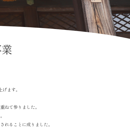
事業
上げます。
。
積重ねて参りました。
た。
限されることに成りました。