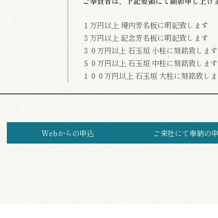
ご奉賛者は、下記要領にて顕彰申し上げ
１万円以上 境内芳名板に明記致します
３万円以上 記念芳名板に明記致します
３０万円以上 石玉垣 小柱に刻銘致します
５０万円以上 石玉垣 中柱に刻銘致します
１００万円以上 石玉垣 大柱に刻銘致し
Webからの申込
ご来社にて奉納の