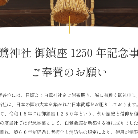
鷺神社 御鎮座 1250 年記念
ご奉賛のお願い
者各位には、日頃より白鷺神社をご崇敬賜り、誠に有難く御礼申し
当社は、日本の国の大本を築かれた日本武尊をお祀りしております
て、令和１５年には御鎮座１２５０年という、永い歴史と信仰を
の度当社では記念事業として、白鷺会館を新築する事に成りまし
離れ、築６０年が経過し老朽化と消防法の規定により、使用が制