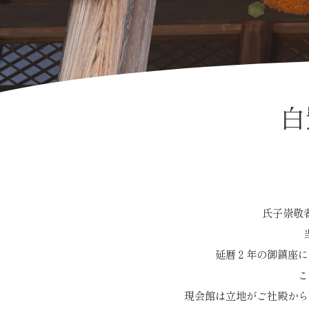
白
氏子崇敬
延暦２年の御鎮座に
こ
現会館は立地がご社殿から