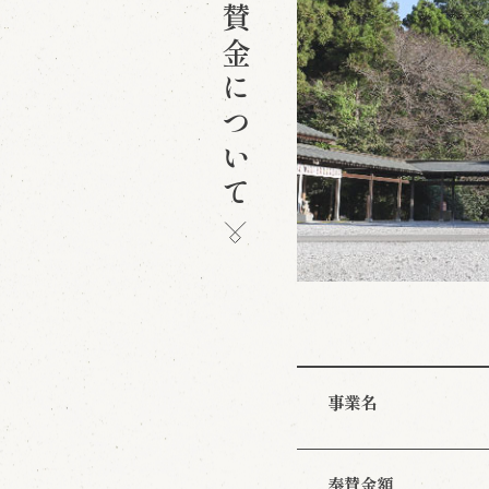
奉賛金について
事業名
奉賛金額