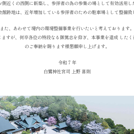
お側近くの西側に新築し、参拝者の為の参集の場として有効活用し
会館跡地は、近年増加している参拝者のための駐車場として整備致
また、あわせて境内の環境整備事業を行いたいと考えております
じますが、何卒各位の特段なる御篤志を仰ぎ、本事業を達成 したく
のご奉納を賜ります様懇願申し上げます。
令和 7 年
白鷺神社宮司 上野 喜則